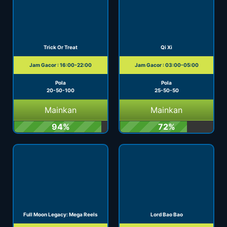
Trick Or Treat
Qi Xi
Jam Gacor : 16:00-22:00
Jam Gacor : 03:00-05:00
Pola
Pola
20-50-100
25-50-50
Mainkan
Mainkan
90%
80%
Full Moon Legacy: Mega Reels
Lord Bao Bao