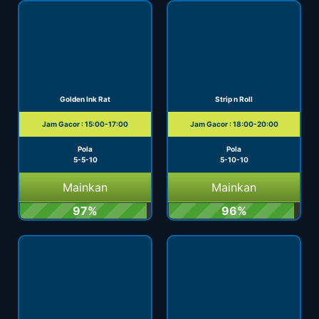
Golden Ink Rat
Strip n Roll
Jam Gacor : 15:00-17:00
Jam Gacor : 18:00-20:00
Pola
Pola
5-5-10
5-10-10
Mainkan
Mainkan
78%
77%