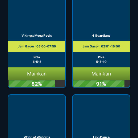
Vikings: Mega Reels
4 Guardians
Jam Gacor : 05:00-07:59
Jam Gacor : 02:01-16:00
Pola
Pola
5-5-5
5-5-10
Mainkan
Mainkan
81%
90%
World of Warlords
Lion Dance