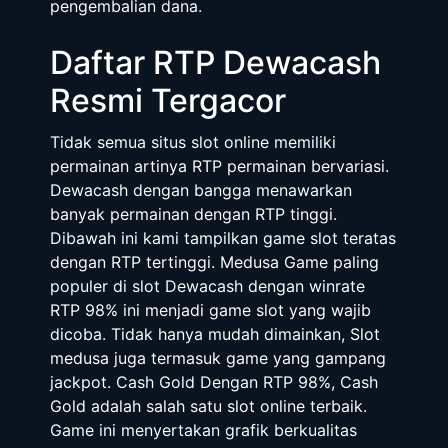
pengembalian dana.
Daftar RTP Dewacash
Resmi Tergacor
Tidak semua situs slot online memiliki
permainan artinya RTP permainan bervariasi.
Dewacash dengan bangga menawarkan
banyak permainan dengan RTP tinggi.
Dibawah ini kami tampilkan game slot teratas
dengan RTP tertinggi. Medusa Game paling
populer di slot Dewacash dengan winrate
RTP 98% ini menjadi game slot yang wajib
dicoba. Tidak hanya mudah dimainkan, Slot
medusa juga termasuk game yang gampang
jackpot. Cash Gold Dengan RTP 98%, Cash
Gold adalah salah satu slot online terbaik.
Game ini menyertakan grafik berkualitas