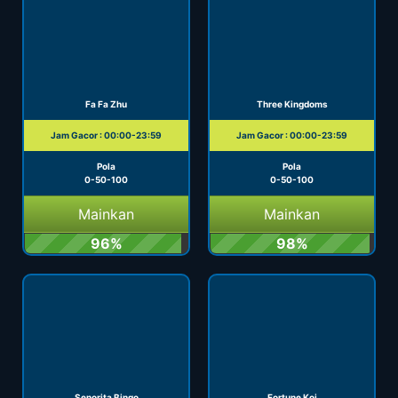
Fa Fa Zhu
Three Kingdoms
Jam Gacor : 00:00-23:59
Jam Gacor : 00:00-23:59
Pola
Pola
0-50-100
0-50-100
Mainkan
Mainkan
99%
90%
Senorita Bingo
Fortune Koi