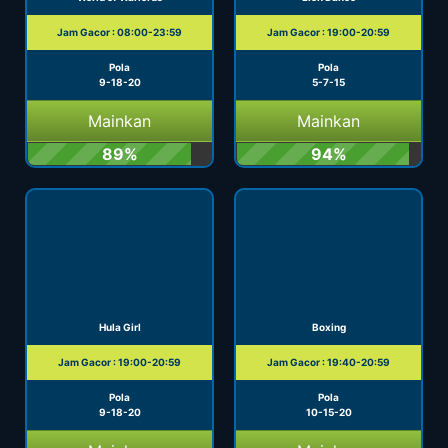
Jam Gacor : 08:00-23:59
Jam Gacor : 19:00-20:59
Pola
Pola
9-18-20
5-7-15
Mainkan
Mainkan
76%
82%
Hula Girl
Boxing
Jam Gacor : 19:00-20:59
Jam Gacor : 19:40-20:59
Pola
Pola
9-18-20
10-15-20