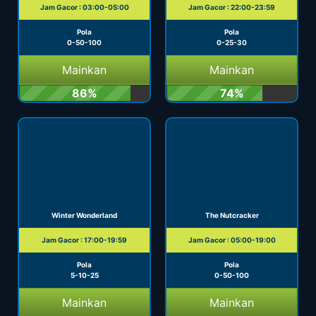
Jam Gacor : 03:00-05:00
Jam Gacor : 22:00-23:59
Pola
Pola
0-50-100
0-25-30
Mainkan
Mainkan
88%
98%
Winter Wonderland
The Nutcracker
Jam Gacor : 17:00-19:59
Jam Gacor : 05:00-19:00
Pola
Pola
5-10-25
0-50-100
Mainkan
Mainkan