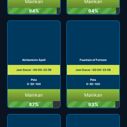
Mainkan
Mainkan
85%
94%
Alchemists Spell
Fountain of Fortune
Jam Gacor : 00:00-23:59
Jam Gacor : 00:00-23:59
Pola
Pola
0-50-100
0-50-100
Mainkan
Mainkan
96%
88%