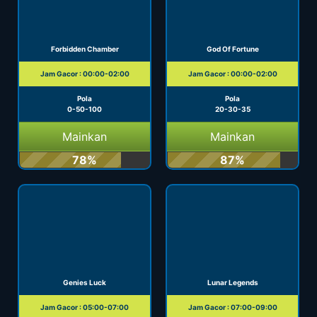
Forbidden Chamber
God Of Fortune
Jam Gacor : 00:00-02:00
Jam Gacor : 00:00-02:00
Pola
Pola
0-50-100
20-30-35
Mainkan
Mainkan
80%
61%
Genies Luck
Lunar Legends
Jam Gacor : 05:00-07:00
Jam Gacor : 07:00-09:00