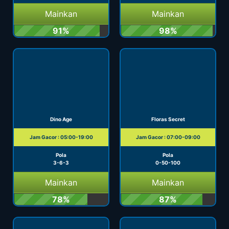
Mainkan
Mainkan
82%
91%
Dino Age
Floras Secret
Jam Gacor : 05:00-19:00
Jam Gacor : 07:00-09:00
Pola
Pola
3-6-3
0-50-100
Mainkan
Mainkan
86%
94%